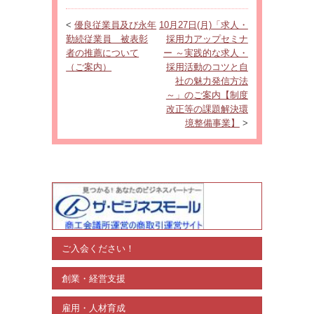
<
優良従業員及び永年
10月27日(月)「求人・
勤続従業員 被表彰
採用力アップセミナ
者の推薦について
ー ～実践的な求人・
（ご案内）
採用活動のコツと自
社の魅力発信方法
～」のご案内【制度
改正等の課題解決環
境整備事業】
>
ご入会ください！
創業・経営支援
雇用・人材育成