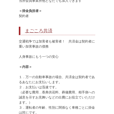
当所会員事業所他どなたでも加入できます
＜掛金負担者＞
契約者
まごころ共済
交通戦争では加害者も被害者！ 共済金は契約者に
重い加害事故の債務
人身事故にもう一つの安心
＜内容＞
１．万一の自動車事故の場合、共済金は契約者であ
るあなたにお支払いします。
２．お支払いは迅速です。
（必要な費用…香典供花料、葬儀費用、相手側への
誠意を示すお見舞いなどの出費にお役立ていただけ
ます。）
３．運転者の年齢、性別に関係なく車種ごとに掛金
は同じです。