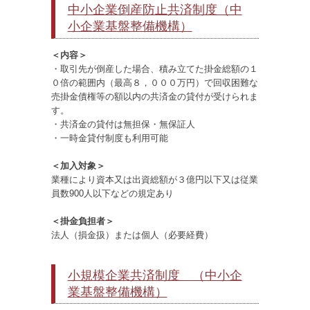
中小企業倒産防止共済制度（中
小企業基盤整備機構）
＜内容＞
・取引先が倒産した場合、積み立てた掛金総額の１
０倍の範囲内（最高８，０００万円）で回収困難な
売掛金債権等の額以内の共済金の貸付が受けられま
す。
・共済金の貸付は無担保・無保証人
・一時金貸付制度も利用可能
＜加入対象＞
業種により資本又は出資総額が３億円以下又は従業
員数900人以下などの規定あり
＜掛金負担者＞
法人（損金扱）または個人（必要経費）
小規模企業共済制度 （中小企
業基盤整備機構）