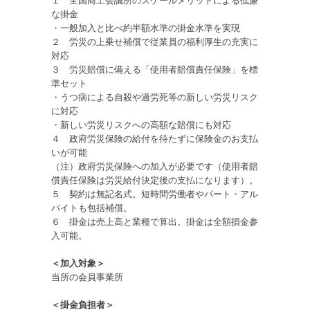
１ 全国商工会議所のスケールメリットによる低廉
な掛金
・一般加入と比べ約半額水準の掛金水準を実現
２ 労災の上乗せ補償で従業員の福利厚生の充実に
対応
３ 労災賠償に備える「使用者賠償責任保険」を標
準セット
・うつ病による自殺や過労死等の新しい労災リスク
に対応
・新しい労災リスクへの高額な賠償にも対応
４ 政府労災保険の給付を待たずに保険金のお支払
いが可能
（注）政府労災保険への加入が必要です（使用者賠
償責任保険は労災給付決定後の支払になります）。
５ 契約は無記名式。短時間労働者やパート・アル
バイトも包括補償。
６ 掛金は売上高と業種で算出。掛金は全額損金参
入可能。
＜加入対象＞
当所の会員事業所
＜掛金負担者＞