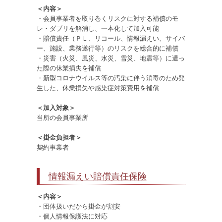
＜内容＞
・会員事業者を取り巻くリスクに対する補償のモ
レ・ダブリを解消し、一本化して加入可能
・賠償責任（ＰＬ、リコール、情報漏えい、サイバ
ー、施設、業務遂行等）のリスクを総合的に補償
・災害（火災、風災、水災、雪災、地震等）に遭っ
た際の休業損失を補償
・新型コロナウイルス等の汚染に伴う消毒のため発
生した、休業損失や感染症対策費用を補償
＜加入対象＞
当所の会員事業所
＜掛金負担者＞
契約事業者
情報漏えい賠償責任保険
＜内容＞
・団体扱いだから掛金が割安
・個人情報保護法に対応