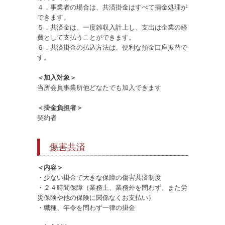
４．事業者の場合は、共済掛金はすぺて損金処理が
できます。
５．共済金は、一度雑収入計上し、支出は企業の経
費として支払うことができます。
６．共済掛金の払込方法は、便利な預金口座振替で
す。
＜加入対象＞
当所会員事業所他どなたでも加入できます
＜掛金負担者＞
契約者
傷害共済
＜内容＞
・少ない掛金で大きな保障の傷害共済制度
・２４時間保障（業務上、業務外を問わず、また労
災保険や他の保険に関係なくお支払い）
・職種、年令を問わず一律の掛金