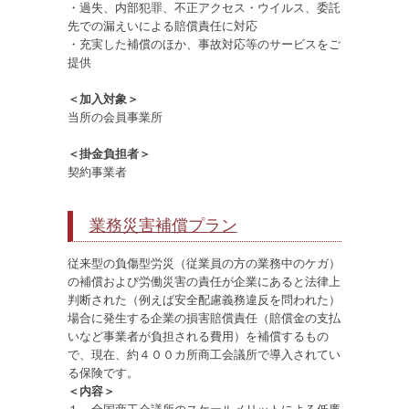
・過失、内部犯罪、不正アクセス・ウイルス、委託
先での漏えいによる賠償責任に対応
・充実した補償のほか、事故対応等のサービスをご
提供
＜加入対象＞
当所の会員事業所
＜掛金負担者＞
契約事業者
業務災害補償プラン
従来型の負傷型労災（従業員の方の業務中のケガ）
の補償および労働災害の責任が企業にあると法律上
判断された（例えば安全配慮義務違反を問われた）
場合に発生する企業の損害賠償責任（賠償金の支払
いなど事業者が負担される費用）を補償するもの
で、現在、約４００カ所商工会議所で導入されてい
る保険です。
＜内容＞