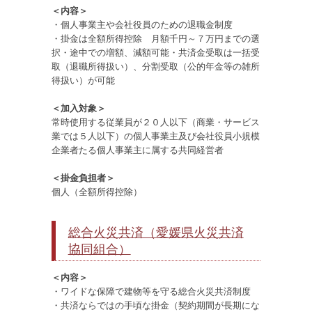
＜内容＞
・個人事業主や会社役員のための退職金制度
・掛金は全額所得控除 月額千円～７万円までの選
択・途中での増額、減額可能・共済金受取は一括受
取（退職所得扱い）、分割受取（公的年金等の雑所
得扱い）が可能
＜加入対象＞
常時使用する従業員が２０人以下（商業・サービス
業では５人以下）の個人事業主及び会社役員小規模
企業者たる個人事業主に属する共同経営者
＜掛金負担者＞
個人（全額所得控除）
総合火災共済（愛媛県火災共済
協同組合）
＜内容＞
・ワイドな保障で建物等を守る総合火災共済制度
・共済ならではの手頃な掛金（契約期間が長期にな