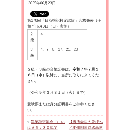
2025年06月23日
第170回「日商簿記検定試験」合格発表（令
和7年6月8日（日）実施）
2
4
級
3
4、7、8、17、21、23
級
２級・３級の合格証書は、
令和７年７月１
６日（水）以降
に、当所に取りに来てくだ
さい。
（令和９年３月３１日（火）まで）
受験票または身分証明書をご持参くださ
い。
<
異業種交流会『にい
【当所会員の皆様へ
はま６：３０倶楽
／本州四国連絡高速