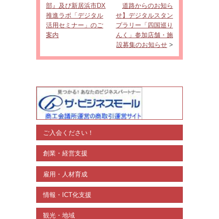
部』及び新居浜市DX
道路からのお知ら
推進ラボ「デジタル
せ】デジタルスタン
活用セミナー」のご
プラリー「四国巡り
案内
んく」参加店舗・施
設募集のお知らせ
>
ご入会ください！
創業・経営支援
雇用・人材育成
情報・ICT化支援
観光・地域