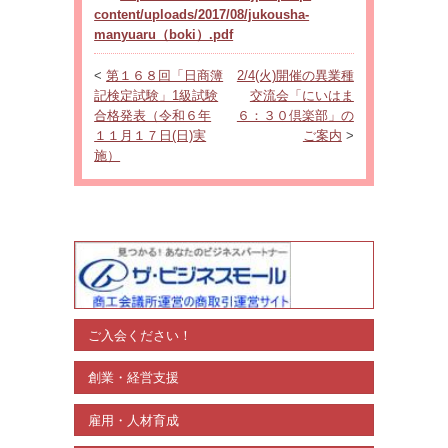
content/uploads/2017/08/jukousha-
manyuaru（boki）.pdf
<
第１６８回「日商簿
2/4(火)開催の異業種
記検定試験」1級試験
交流会「にいはま
合格発表（令和６年
６：３０倶楽部」の
１１月１７日(日)実
ご案内
>
施）
ご入会ください！
創業・経営支援
雇用・人材育成