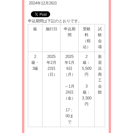
2024年12月26日
申込期間は下記のとおりです。
級
施行日
申込期
受験
試
間
料
験
（税
会
込）
場
2
2025
2025
2
新
級・
年2月
年1月
級：
居
3級
23日
6日
5,500
浜
（日）
（月）
円
商
工
～1月
3
会
24日
級：
館
（金）
3,300
円
17：
00ま
で