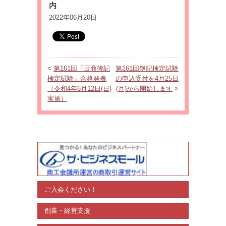
内
2022年06月20日
<
第161回「日商簿記
第161回簿記検定試験
検定試験」合格発表
の申込受付を4月25日
（令和4年6月12日(日)
(月)から開始します
>
実施）
ご入会ください！
創業・経営支援