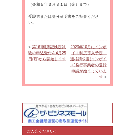
（令和５年３月３１日（金）まで）
受験票または身分証明書をご持参くださ
い。
<
第161回簿記検定試
2023年10月にインボ
験の申込受付を4月25
イス制度導入予定
日(月)から開始します
適格請求書(インボイ
ス)発行事業者の登録
申請が始まっていま
す
>
ご入会ください！