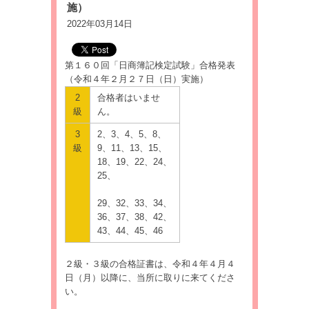
施）
2022年03月14日
第１６０回「日商簿記検定試験」合格発表
（令和４年２月２７日（日）実施）
2
合格者はいませ
級
ん。
3
2、3、4、5、8、
級
9、11、13、15、
18、19、22、24、
25、
29、32、33、34、
36、37、38、42、
43、44、45、46
２級・３級の合格証書は、令和４年４月４
日（月）以降に、当所に取りに来てくださ
い。