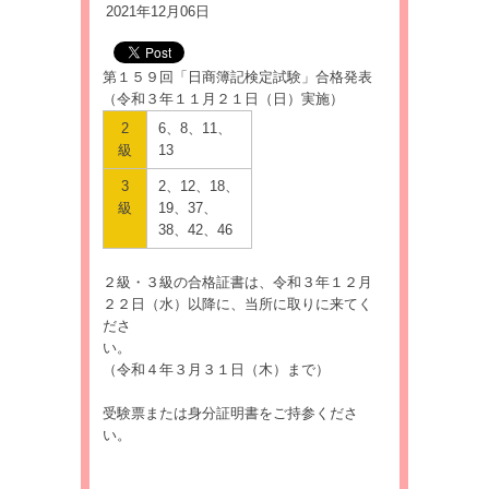
2021年12月06日
第１５９回「日商簿記検定試験」合格発表
（令和３年１１月２１日（日）実施）
2
6、8、11、
級
13
3
2、12、18、
級
19、37、
38、42、46
２級・３級の合格証書は、令和３年１２月
２２日（水）以降に、当所に取りに来てく
ださ
（令和４年３月３１日（木）まで）
受験票または身分証明書をご持参くださ
い。