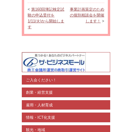
<
第160回簿記検定試
事業計画策定のため
験の申込受付を
の個別相談会を開催
1/11(火)から開始しま
します！
>
す
ご入会ください！
創業・経営支援
雇用・人材育成
情報・ICT化支援
観光・地域