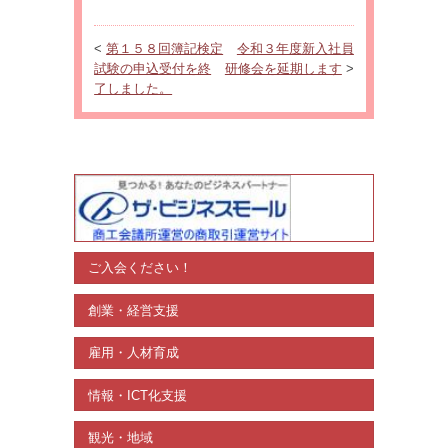
<
第１５８回簿記検定
令和３年度新入社員
試験の申込受付を終
研修会を延期します
>
了しました。
ご入会ください！
創業・経営支援
雇用・人材育成
情報・ICT化支援
観光・地域