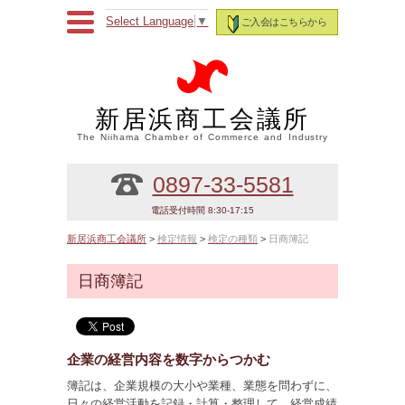
Select Language
▼
ご入会はこちらから
新居浜商工会議所
The Niihama Chamber of Commerce and Industry
0897-33-5581
電話受付時間 8:30-17:15
新居浜商工会議所
>
検定情報
>
検定の種類
>
日商簿記
日商簿記
企業の経営内容を数字からつかむ
簿記は、企業規模の大小や業種、業態を問わずに、
日々の経営活動を記録・計算・整理して、経営成績