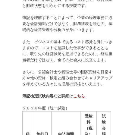
と財政状態を明らかにする技能です。
簿記を理解することによって、企業の経理事務に必
要な会計知識だけではなく、財務諸表を読む力、基
礎的な経営管理や分析力が身につきます。
また、ビジネスの基本であるコスト感覚も身につき
ますので、コストを意識した仕事ができるととも
に、取引先の経営状況を把握できるために、経理担
当者だけではなく、全ての社会人に役立ちます。
さらに、公認会計士や税理士等の国家資格を目指す
方や他の資格・検定と組み合わせてキャリアアップ
を考えている方々にも必須の資格といえます。
簿記検定試験内容など詳細は
こちら
２０２６年度（統一試験）
受験
試
料
験
（税
会
級
施行日
申込期間
込）
場