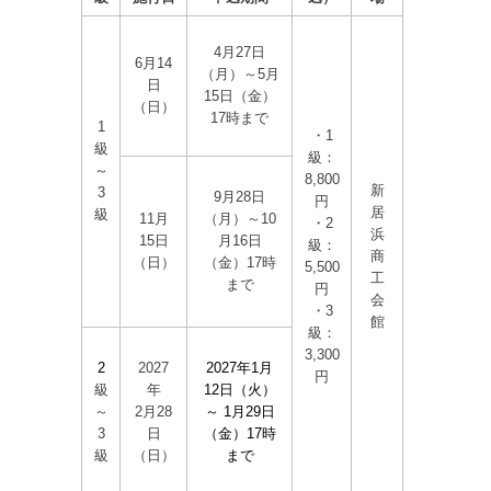
4月27日
6月14
（月）～5月
日
15日（金）
（日）
17時まで
1
・1
級
級：
～
8,800
新
3
9月28日
円
居
級
11月
（月）～10
・2
浜
15日
月16日
級：
商
（日）
（金）17時
5,500
工
まで
円
会
・3
館
級：
3,300
2
2027
2027年1月
円
級
年
12日（火）
～
2月28
～ 1月29日
3
日
（金）17時
級
（日）
まで