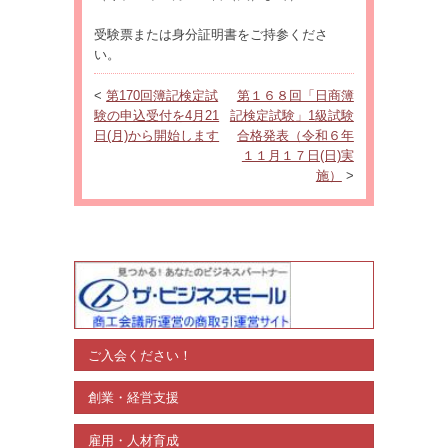
受験票または身分証明書をご持参くださ
い。
<
第170回簿記検定試
第１６８回「日商簿
験の申込受付を4月21
記検定試験」1級試験
日(月)から開始します
合格発表（令和６年
１１月１７日(日)実
施）
>
ご入会ください！
創業・経営支援
雇用・人材育成