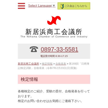
Select Language
▼
ご入会はこちらから
新居浜商工会議所
The Niihama Chamber of Commerce and Industry
0897-33-5581
電話受付時間 8:30-17:15
新居浜商工会議所
>
検定情報
>
合格発表
>
第169回「日商簿
記検定試験」合格発表（令和7年2月23日(日)実施）
検定情報
各種検定のご紹介、受験の受付、合格発表を行って
おります。
検定のお問い合わせはお気軽にご連絡下さい。