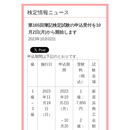
検定情報ニュース
第165回簿記検定試験の申込受付を10
月2日(月)から開始します
2023年10月02日
申込期間は下記のとおりです。
級
施行日
申込期
受験
試
間
料
験
（税
会
込）
場
1
2023
2023
1
新
級
年11
年10
級：
居
～
月19
月2日
7,850
浜
3
日
（月）
円
商
級
（日）
工
～10
2
会
月20
級：
館