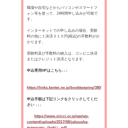
職場や自宅などからパソコンやスマートフ
ォン等を使って、24時間申し込みが可能で
す。
インターネットでの申し込みの場合、受験
料の他に１決済３１０円(税込)の手数料がか
かります。
受験料及び手数料の納入は、コンビニ決済
またはクレジット決済となります。
申込専用
HP
はこちら
↓↓↓
https://links.kentei.ne.jp/bookkeeping/3805
申込手順は下記リンクをクリックしてくだ
さい
↓↓↓
https://www.niicci.or.jp/wp/wp-
content/uploads/2017/08/jukousha-
manyuaru（boki）.pdf