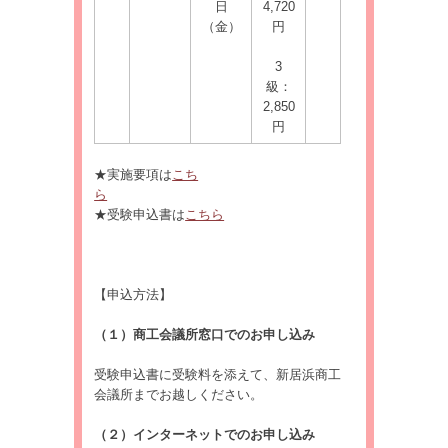
日
4,720
（金）
円
3
級：
2,850
円
★実施要項は
こち
ら
★受験申込書は
こちら
【申込方法】
（１）商工会議所窓口でのお申し込み
受験申込書に受験料を添えて、新居浜商工
会議所までお越しください。
（２）インターネットでのお申し込み