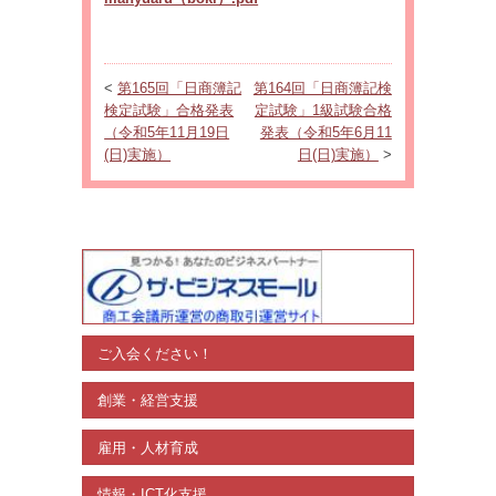
<
第165回「日商簿記
第164回「日商簿記検
検定試験」合格発表
定試験」1級試験合格
（令和5年11月19日
発表（令和5年6月11
(日)実施）
日(日)実施）
>
ご入会ください！
創業・経営支援
雇用・人材育成
情報・ICT化支援