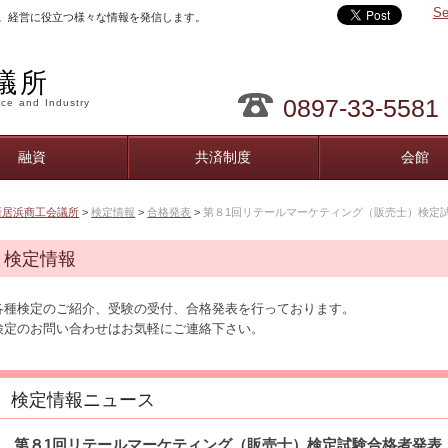
Se
。経営に役立つ様々な情報を発信します。
議所
0897-33-5581
ce and Industry
融資
共済制度
会館
新居浜商工会議所
>
検定情報
>
合格発表
>
第８1回リテールマーケティング（販売士）検定
検定情報
各種検定のご紹介、受験の受付、合格発表を行っております。
検定のお問い合わせはお気軽にご連絡下さい。
検定情報ニュース
第８1回リテールマーケティング（販売士）検定試験合格者発表