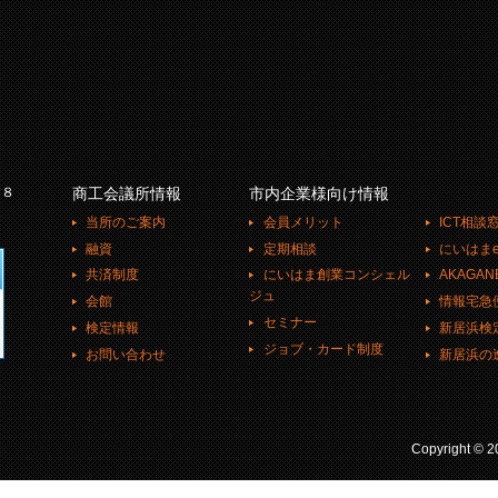
－８
商工会議所情報
市内企業様向け情報
当所のご案内
会員メリット
ICT相談
融資
定期相談
にいはまe
共済制度
にいはま創業コンシェル
AKAGAN
ジュ
会館
情報宅急
セミナー
検定情報
新居浜検
ジョブ・カード制度
お問い合わせ
新居浜の
Copyright ©