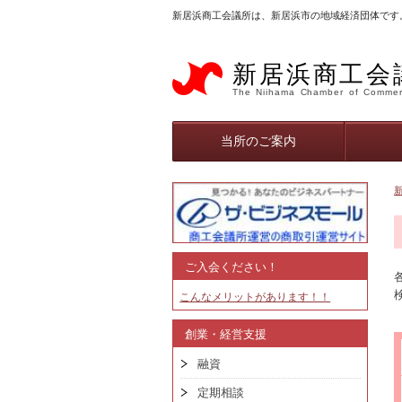
新居浜商工会議所は、新居浜市の地域経済団体です
新居浜商工会
The Niihama Chamber of Commer
当所のご案内
ご入会ください！
こんなメリットがあります！！
創業・経営支援
融資
定期相談