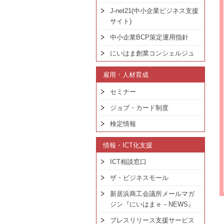
J-net21(中小企業ビジネス支援
サイト)
中小企業BCP策定運用指針
にいはま創業コンシェルジュ
雇用・人材育成
セミナー
ジョブ・カード制度
検定情報
情報・ICT化支援
ICT相談窓口
ザ・ビジネスモール
新居浜商工会議所メールマガ
ジン『にいはまｅ－NEWS』
プレスリリース支援サービス