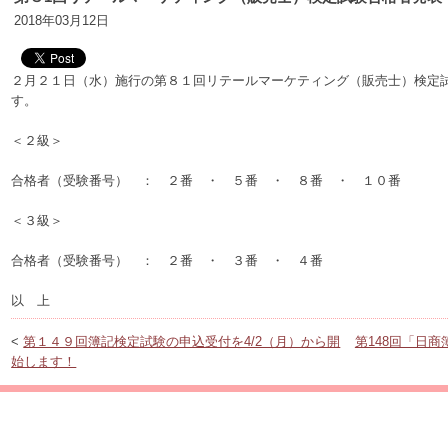
2018年03月12日
２月２１日（水）施行の第８１回リテールマーケティング（販売士）検定
す。
＜２級＞
合格者（受験番号） ： ２番 ・ ５番 ・ ８番 ・ １０番
＜３級＞
合格者（受験番号） ： ２番 ・ ３番 ・ ４番
以 上
<
第１４９回簿記検定試験の申込受付を4/2（月）から開
第148回「日商
始します！