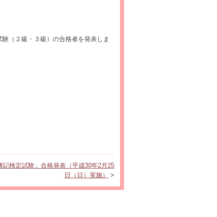
試験（２級・３級）の合格者を発表しま
簿記検定試験」合格発表（平成30年2月25
日（日）実施）
>