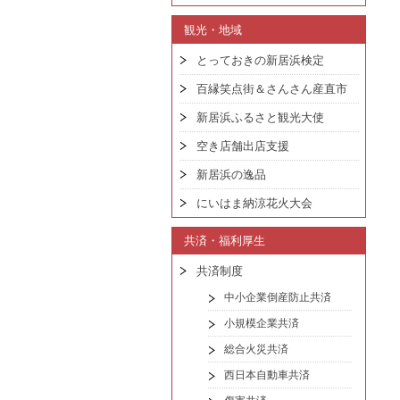
観光・地域
とっておきの新居浜検定
百縁笑点街＆さんさん産直市
新居浜ふるさと観光大使
空き店舗出店支援
新居浜の逸品
にいはま納涼花火大会
共済・福利厚生
共済制度
中小企業倒産防止共済
小規模企業共済
総合火災共済
西日本自動車共済