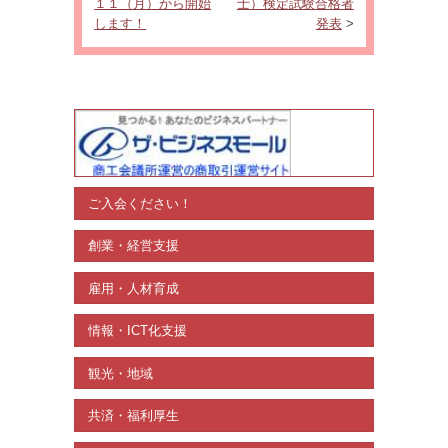
１１（月）から開始
士）検定試験合格者
します！
発表
>
ご入会ください！
創業・経営支援
雇用・人材育成
情報・ICT化支援
観光・地域
共済・福利厚生