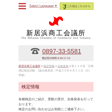
Select Language
▼
ご入会はこちらから
新居浜商工会議所
The Niihama Chamber of Commerce and Industry
0897-33-5581
電話受付時間 8:30-17:15
新居浜商工会議所
>
検定情報
>
合格発表
>
第１４６回「日商
簿記検定試験」1級合格発表（平成２９年６月１１日（日）
実施）
検定情報
各種検定のご紹介、受験の受付、合格発表を行って
おります。
検定のお問い合わせはお気軽にご連絡下さい。