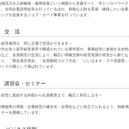
地域活力を人材確保・雇用促進という側面から支援すべく、市とハローワーク
し、合同企業説明会等を行っているほか、有能な人財を育成・確保したい企業
チングを促進するジョブ・カード事業を行っています。
交 流
～経営者同士、同じ立場で交流ができます～
次代を担う若手経営者等で構成されている青年部や、事業経営に参画する女性
会など、会員相互の交流により、幅広い情報交換や経営資源の発見から新たな
また、「新会員交流会」「会員親睦ゴルフ大会」「にいはま６：３０倶楽部」
づくりの場として喜ばれています。
講習会・セミナー
～経営に直結する内容から社員教育まで、幅広く対応します～
事務能率の増進・企業経営の健全化・合理化などに役立てられるよう、初級簿
ミナーを開催しています。