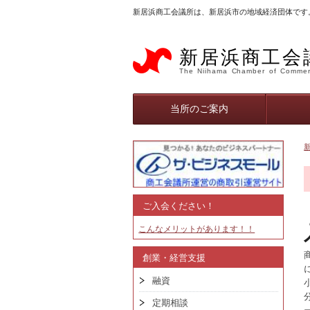
新居浜商工会議所は、新居浜市の地域経済団体です
新居浜商工会
The Niihama Chamber of Commer
当所のご案内
ご入会ください！
こんなメリットがあります！！
創業・経営支援
融資
定期相談