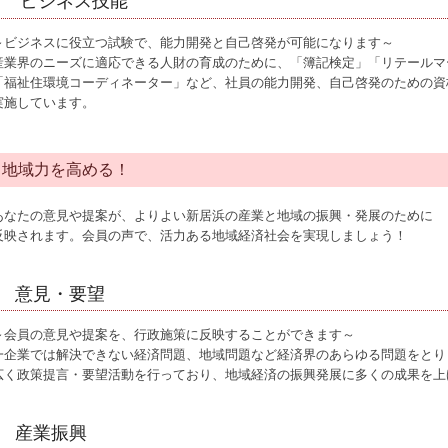
ビジネス技能
～ビジネスに役立つ試験で、能力開発と自己啓発が可能になります～
産業界のニーズに適応できる人財の育成のために、「簿記検定」「リテールマー
「福祉住環境コーディネーター」など、社員の能力開発、自己啓発のための資
実施しています。
地域力を高める！
あなたの意見や提案が、よりよい新居浜の産業と地域の振興・発展のために
反映されます。会員の声で、活力ある地域経済社会を実現しましょう！
意見・要望
～会員の意見や提案を、行政施策に反映することができます～
一企業では解決できない経済問題、地域問題など経済界のあらゆる問題をとり
広く政策提言・要望活動を行っており、地域経済の振興発展に多くの成果を上
産業振興