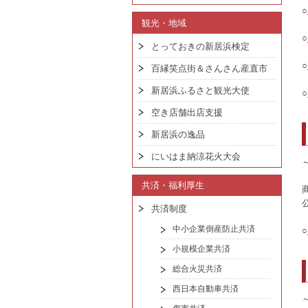
○
観光・地域
○
とっておきの新居浜検定
○
百縁笑点街＆さんさん産直市
新居浜ふるさと観光大使
○
空き店舗出店支援
新居浜の逸品
にいはま納涼花火大会
共済・福利厚生
共済制度
中小企業倒産防止共済
○
小規模企業共済
総合火災共済
西日本自動車共済