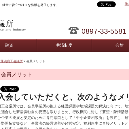
Se
。経営に役立つ様々な情報を発信します。
議所
0897-33-5581
ce and Industry
融資
共済制度
会館
新居浜商工会議所
> 会員メリット
会員メリット
入会していただくと、次のようなメ
商工会議所では、会員事業所の抱える経営課題や地域課題の解決に向けて、地
に適合した新居浜独自の要望を取りまとめ、行政機関に対して要望・陳情活動
小企業の発展と安定のために専門窓口として「中小企業相談所」を設置し、経
分野開拓支援など、事業者の経営改善や経営安定、福利厚生に直接メリットと