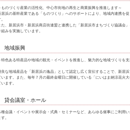
～ものづくり産業の活性化、中心市街地の再生と商業振興を推進します～
新居浜の基幹産業である「ものづくり」へのサポートにより、地域内連携を促
す。
また、新居浜市・新居浜商店街連盟と連携した「新居浜市まちづくり協議会」
り組みを実施しています。
地域振興
～特色ある特産品や地域の観光・イベントを推進し、魅力的な地域づくりを支
優良な地域産品を「新居浜の逸品」として認定し広く宣伝することで、新居浜
ています。また、毎年７月の最終金曜日に開催している「にいはま納涼花火大
ています。
貸会議室・ホール
各種会議・イベントや展示会・式典・セミナーなど、あらゆる催事にご利用い
ます。