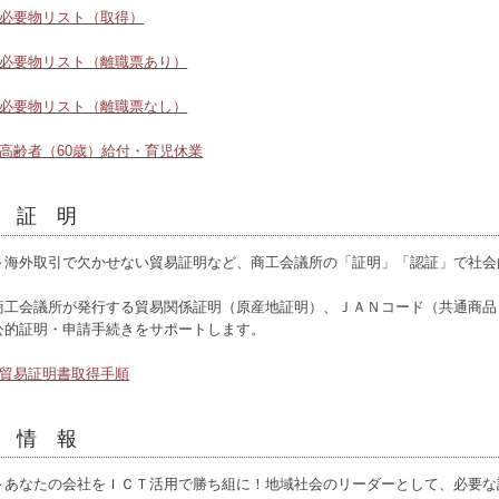
必要物リスト（取得）
必要物リスト（離職票あり）
必要物リスト（離職票なし）
高齢者（60歳）給付・育児休業
証 明
～海外取引で欠かせない貿易証明など、商工会議所の「証明」「認証」で社会
商工会議所が発行する貿易関係証明（原産地証明）、ＪＡＮコード（共通商品
公的証明・申請手続きをサポートします。
貿易証明書取得手順
情 報
～あなたの会社をＩＣＴ活用で勝ち組に！地域社会のリーダーとして、必要な