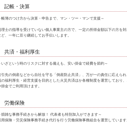
記帳・決算
～帳簿のつけ方から決算・申告まで、マン・ツー・マンで支援～
税理士の指導を受けていない個人事業主の方で、一定の所得金額以下の方を対
など、一年に亘り継続してお手伝いします。
共済・福利厚生
～いざという時のリスクに対する備えも、安い掛金で経費を節約～
取引先の倒産などから自社を守る「倒産防止共済」、万が一の責任に応えられ
員の福利厚生・経営支援を目的とした火災共済ほか各種制度を運営しており、
や掛金でご利用頂けます。
労働保険
～煩雑な事務手続きから解放！ 代表者も特別加入ができます～
雇用保険・労災保険事務手続き代行を行う労働保険事務組合を運営しています