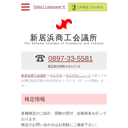
Select Language
▼
ご入会はこちらから
新居浜商工会議所
The Niihama Chamber of Commerce and Industry
0897-33-5581
電話受付時間 8:30-17:15
新居浜商工会議所
>
検定情報
>
検定情報ニュース
>
第１４８
回簿記検定試験の申込受付を１２/１８（月）から開始しま
す！
検定情報
各種検定のご紹介、受験の受付、合格発表を行って
おります。
検定のお問い合わせはお気軽にご連絡下さい。