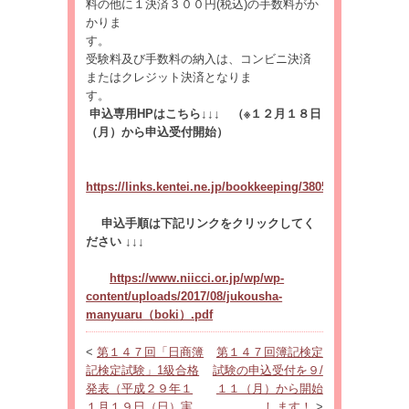
料の他に１決済３００円(税込)の手数料がか
かりま
受験料及び手数料の納入は、コンビニ決済
またはクレジット決済となりま
申込専用HPはこちら↓↓↓ （※１２月１８日
（月）から申込受付開始）
https://links.kentei.ne.jp/bookkeeping/3805
申込手順は下記リンクをクリックしてく
ださい ↓↓↓
https://www.niicci.or.jp/wp/wp-
content/uploads/2017/08/jukousha-
manyuaru（boki）.pdf
<
第１４７回「日商簿
第１４７回簿記検定
記検定試験」1級合格
試験の申込受付を９/
発表（平成２９年１
１１（月）から開始
１月１９日（日）実
します！
>