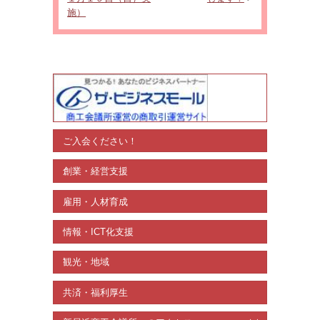
施）
ご入会ください！
創業・経営支援
雇用・人材育成
情報・ICT化支援
観光・地域
共済・福利厚生