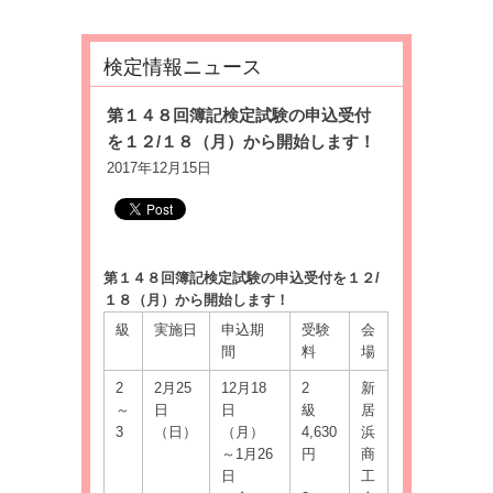
検定情報ニュース
第１４８回簿記検定試験の申込受付
を１２/１８（月）から開始します！
2017年12月15日
第１４８回簿記検定試験の申込受付を１２/
１８（月）から開始します！
級
実施日
申込期
受験
会
間
料
場
2
2月25
12月18
2
新
～
日
日
級
居
3
（日）
（月）
4,630
浜
～1月26
円
商
日
工